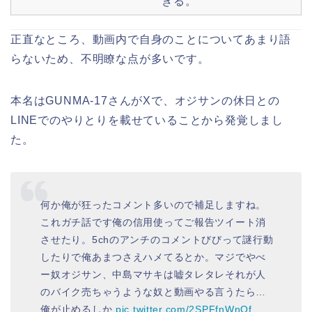
きる。
正直なところ、動画内で自身のことについてあまり語
らないため、不明瞭な点が多いです。
本名はGUNMA-17さんがXで、オジサンの休日との
LINEでのやりとりを載せていることから発覚しまし
た。
何か俺が狂ったコメント多いので補足しますね。
これガチ話です俺の信用使ってご報告ツイート消
させたり。5chのアンチのコメントびびって謎行動
したりで俺あまつさえハメてるとか。マジでやべ
ー奴オジサン、中島マサキは嘘タレタレそれが人
のバイク売ちゃうような奴と動画やる言うたら…
俺が止めるしか
pic.twitter.com/2SPFfnWnQf