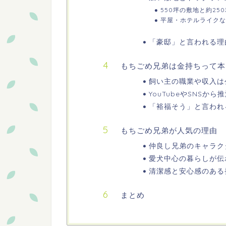
550坪の敷地と約25
平屋・ホテルライクな
「豪邸」と言われる理
もちごめ兄弟は金持ちって本
飼い主の職業や収入は
YouTubeやSNSか
「裕福そう」と言われ
もちごめ兄弟が人気の理由
仲良し兄弟のキャラク
愛犬中心の暮らしが伝
清潔感と安心感のある
まとめ