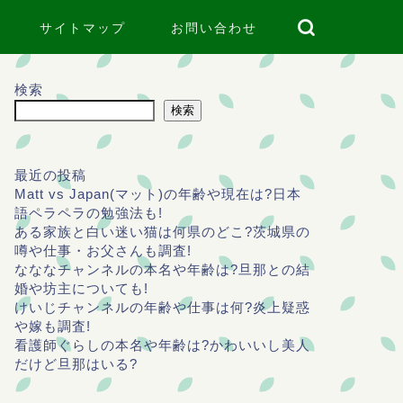
サイトマップ
お問い合わせ
検索
検索
最近の投稿
Matt vs Japan(マット)の年齢や現在は?日本
語ペラペラの勉強法も!
ある家族と白い迷い猫は何県のどこ?茨城県の
噂や仕事・お父さんも調査!
なななチャンネルの本名や年齢は?旦那との結
婚や坊主についても!
けいじチャンネルの年齢や仕事は何?炎上疑惑
や嫁も調査!
看護師ぐらしの本名や年齢は?かわいいし美人
だけど旦那はいる?